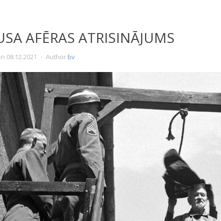
USA AFĒRAS ATRISINĀJUMS
on
08.12.2021
Author
bv