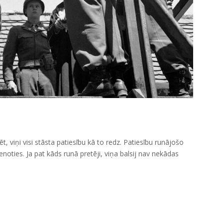
t, viņi visi stāsta patiesību kā to redz. Patiesību runājošo
enoties. Ja pat kāds runā pretēji, viņa balsij nav nekādas