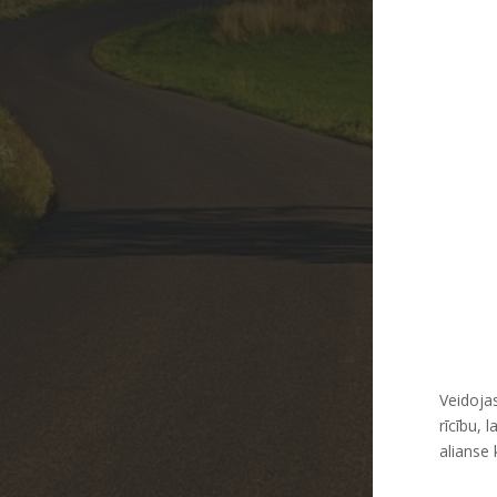
Veidojas
rīcību, 
alianse 