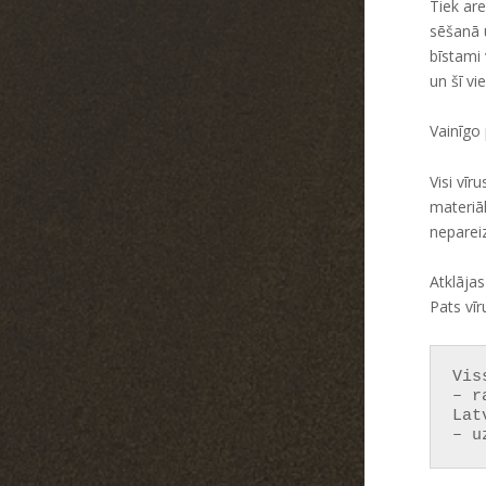
Tiek are
sēšanā u
bīstami 
un šī vi
Vainīgo 
Visi vīr
materiāl
nepareiz
Atklājas
Pats vīr
Vis
– r
Lat
– u